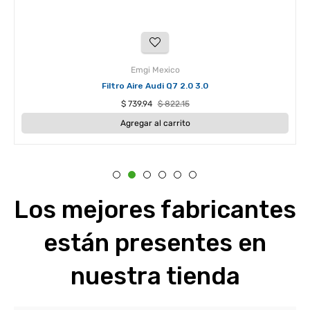
Emgi Mexico
Filtro Aire Audi Q7 2.0 3.0
Precio
Precio
$ 739.94
$ 822.15
habitual
de
Agregar al carrito
oferta
Los mejores fabricantes
están presentes en
nuestra tienda