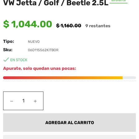
VW Jetta / Golf / Beetle 2.5L
En oferta
$ 1,044.00
Precio
$ 1,160.00
9 restantes
habitual
Tipo:
NUEVO
Sku:
06D115562KITBOR
EN STOCK
Apurate, solo quedan unas pocas:
−
+
AGREGAR AL CARRITO