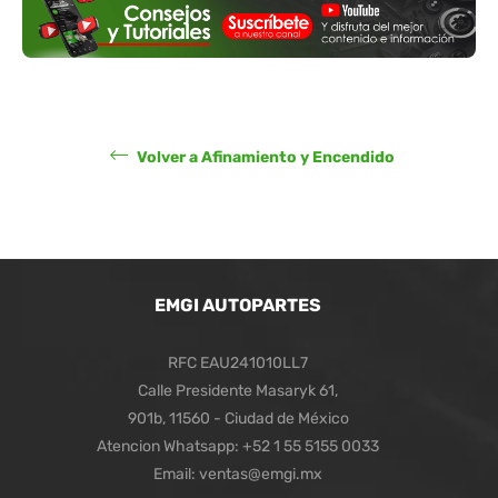
Volver a Afinamiento y Encendido
EMGI AUTOPARTES
RFC EAU241010LL7
Calle Presidente Masaryk 61,
901b, 11560 - Ciudad de México
Atencion Whatsapp: +52 1 55 5155 0033
Email: ventas@emgi.mx