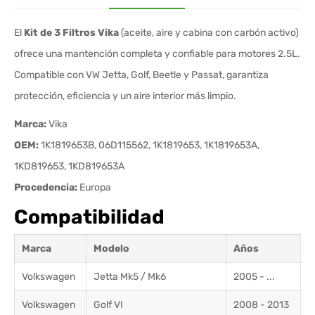
El
Kit de 3 Filtros Vika
(aceite, aire y cabina con carbón activo)
ofrece una mantención completa y confiable para motores 2.5L.
Compatible con VW Jetta, Golf, Beetle y Passat, garantiza
protección, eficiencia y un aire interior más limpio.
Marca:
Vika
OEM:
1K1819653B, 06D115562, 1K1819653, 1K1819653A,
1KD819653, 1KD819653A
Procedencia:
Europa
Compatibilidad
Marca
Modelo
Años
Volkswagen
Jetta Mk5 / Mk6
2005 - ...
Volkswagen
Golf VI
2008 - 2013