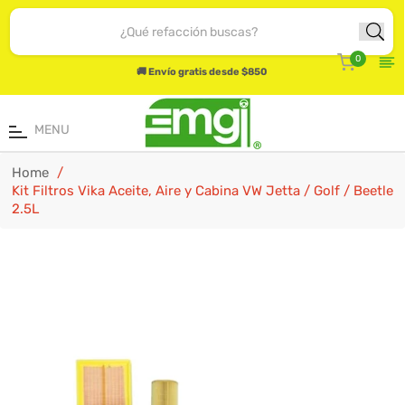
Carrito
0
🚚 Envío gratis desde $850
MENU
Home
/
Kit Filtros Vika Aceite, Aire y Cabina VW Jetta / Golf / Beetle
2.5L