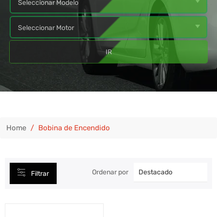
IR
Home
/
Bobina de Encendido
Ordenar por
Filtrar