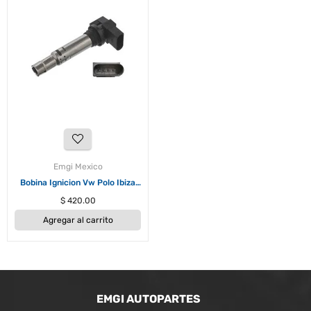
Emgi Mexico
Bobina Ignicion Vw Polo Ibiza
Vento 2013-2022
Precio
$ 420.00
habitual
Agregar al carrito
EMGI AUTOPARTES