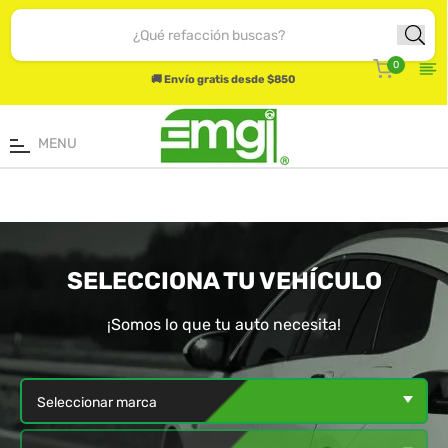
TE
Carrito
0
PUEDE
🚚 Envío gratis desde $850
NTERESAR!
107
iltros
MENU
55
otor
15
ubricantes
 Aceites
70
uspensión
SELECCIONA TU VEHÍCULO
25
renos
¡Somos lo que tu auto necesita!
116
finamiento
ncendido
5
istribución