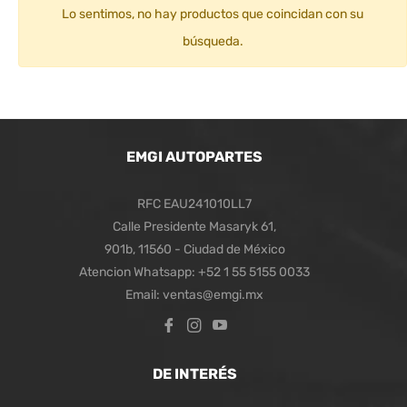
Lo sentimos, no hay productos que coincidan con su
búsqueda.
EMGI AUTOPARTES
RFC EAU241010LL7
Calle Presidente Masaryk 61,
901b, 11560 - Ciudad de México
Atencion Whatsapp: +52 1 55 5155 0033
Email: ventas@emgi.mx
Fb
Ins
You
DE INTERÉS