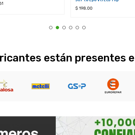
307 1.6 Ep6 Vti Ec5 Thp
61
Precio
$ 198.00
l
habitual
ricantes están presentes e