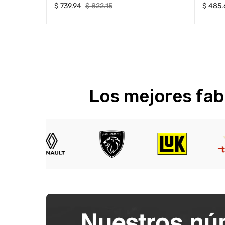
Precio
Precio
Precio
$ 739.94
$ 822.15
$ 485.
habitual
de
habitua
oferta
Los mejores fab