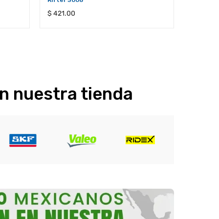
Rifter 3008
208 / Ci
Precio
Precio
$ 421.00
$ 298.0
habitual
habitual
n nuestra tienda