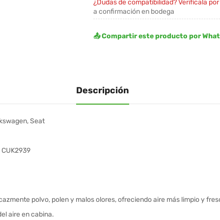
¿Dudas de compatibilidad? Verifícala po
a confirmación en bodega
📤 Compartir este producto por Wha
Descripción
olkswagen, Seat
/ CUK2939
cazmente polvo, polen y malos olores, ofreciendo aire más limpio y fresc
el aire en cabina.