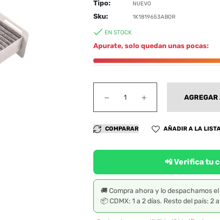
Tipo:
NUEVO
Sku:
1K1819653ABOR
EN STOCK
Apurate, solo quedan unas pocas:
−
+
AGREGAR 
AÑADIR A LA LIST
COMPARAR
📲 Verifica tu
🚚 Compra ahora y lo despachamos e
📦 CDMX: 1 a 2 días. Resto del país: 2 