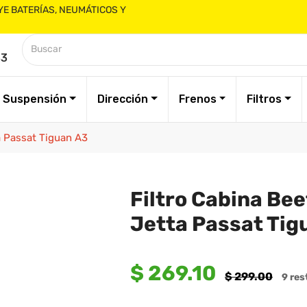
YE BATERÍAS, NEUMÁTICOS Y
33
Suspensión
Dirección
Frenos
Filtros
a Passat Tiguan A3
Filtro Cabina Bee
Jetta Passat Tig
$ 269.10
Precio
$ 299.00
9 res
habitual