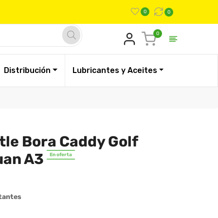
0
0
Carrito
0
Distribución
Lubricantes y Aceites
tle Bora Caddy Golf
uan A3
En oferta
tantes