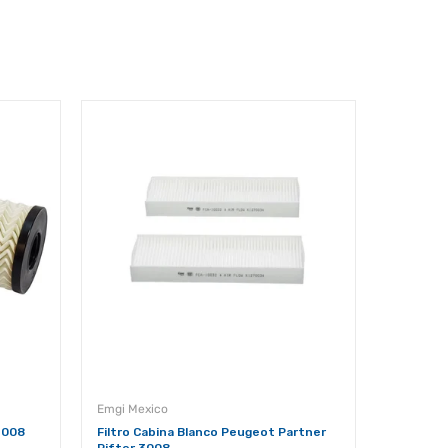
Emgi Mexico
Emgi Mex
3008
Filtro Cabina Blanco Peugeot Partner
Filtro d